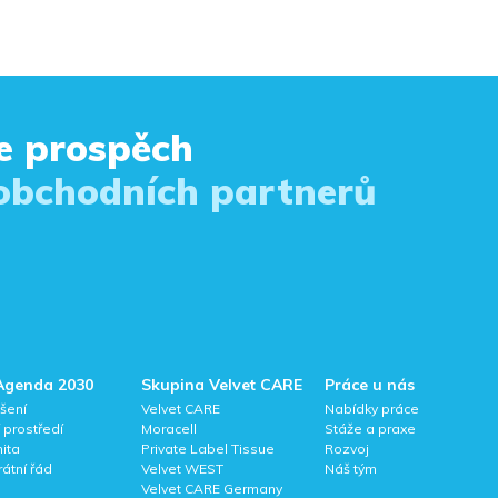
e prospěch
 obchodních partnerů
Agenda 2030
Skupina Velvet CARE
Práce u nás
šení
Velvet CARE
Nabídky práce
í prostředí
Moracell
Stáže a praxe
ita
Private Label Tissue
Rozvoj
átní řád
Velvet WEST
Náš tým
Velvet CARE Germany