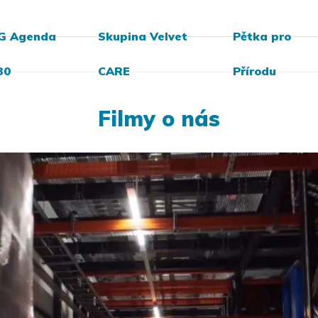
G Agenda
Skupina Velvet
Pětka pro
30
CARE
Přírodu
Filmy o nás