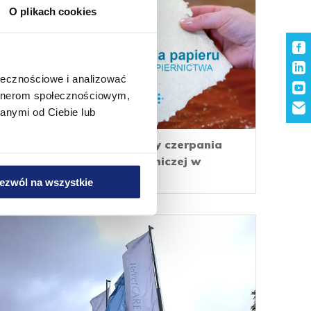
O plikach cookies
ołecznościowe i analizować
artnerom społecznościowym,
anymi od Ciebie lub
Velvet CARE - Warsztaty czerpania
papieru w klasie papierniczej w
Kluczach
ezwól na wszystkie