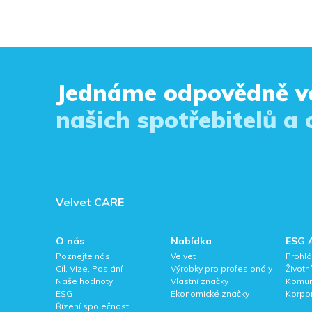
Jednáme odpovědně v
našich spotřebitelů a
Velvet CARE
O nás
Nabídka
ESG 
Poznejte nás
Velvet
Prohlá
Cíl, Vize, Poslání
Výrobky pro profesionály
Životn
Naše hodnoty
Vlastní značky
Komun
ESG
Ekonomické značky
Korpor
Řízení společnosti