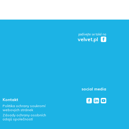
podívejte se také na
velvet.pl
social media
Kontakt
Politika ochrany soukromí
webových stránek
Zásady ochrany osobních
údajů společností