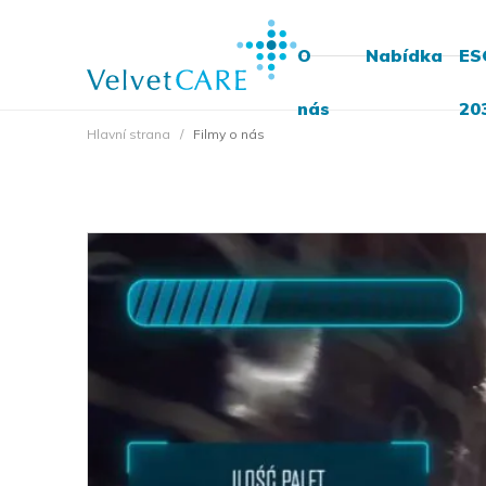
O
Nabídka
ES
nás
20
Hlavní strana
Filmy o nás