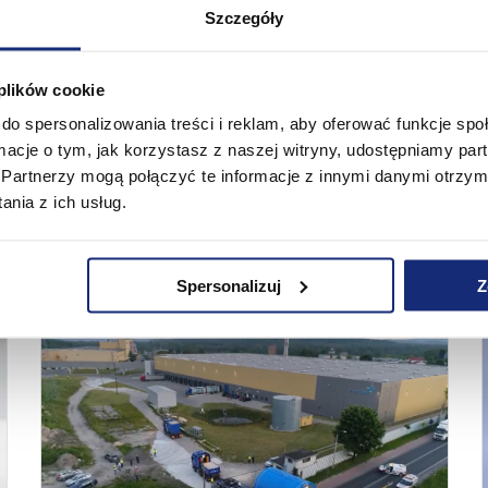
Szczegóły
 plików cookie
do spersonalizowania treści i reklam, aby oferować funkcje sp
ormacje o tym, jak korzystasz z naszej witryny, udostępniamy p
Partnerzy mogą połączyć te informacje z innymi danymi otrzym
nia z ich usług.
Przyjazd cylindra maszyny papierniczej
MP9
Spersonalizuj
Z