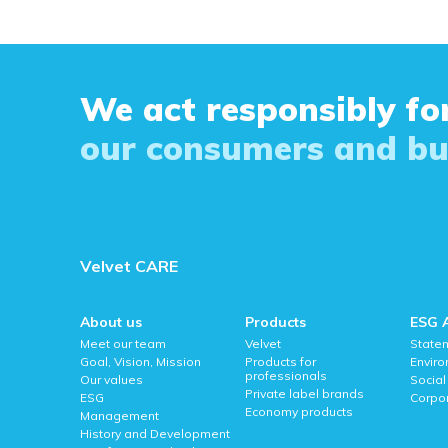
We act responsibly for
our consumers and bu
Velvet CARE
About us
Products
ESG 
Meet our team
Velvet
State
Goal, Vision, Mission
Products for
Envir
professionals
Our values
Social
Private label brands
ESG
Corpo
Economy products
Management
History and Development