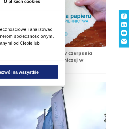
O plikach cookies
ołecznościowe i analizować
artnerom społecznościowym,
anymi od Ciebie lub
Velvet CARE - Warsztaty czerpania
papieru w klasie papierniczej w
Kluczach
ezwól na wszystkie