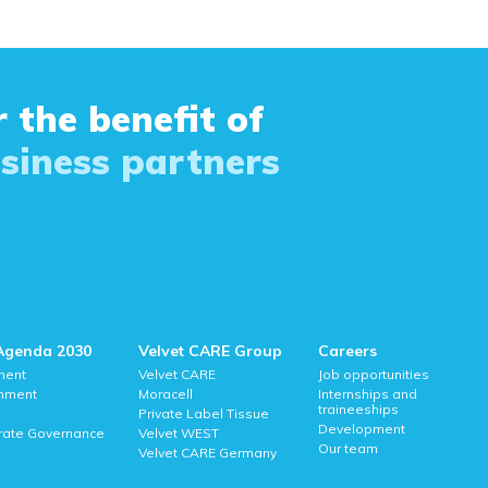
 the benefit of
siness partners
Agenda 2030
Velvet CARE Group
Careers
ment
Velvet CARE
Job opportunities
onment
Moracell
Internships and
traineeships
Private Label Tissue
Development
rate Governance
Velvet WEST
Our team
Velvet CARE Germany