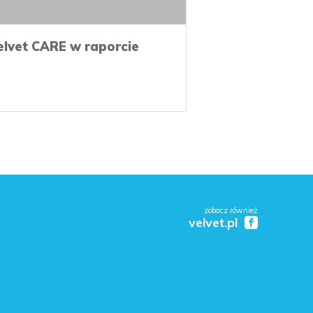
elvet CARE w raporcie
zobacz również
velvet.pl