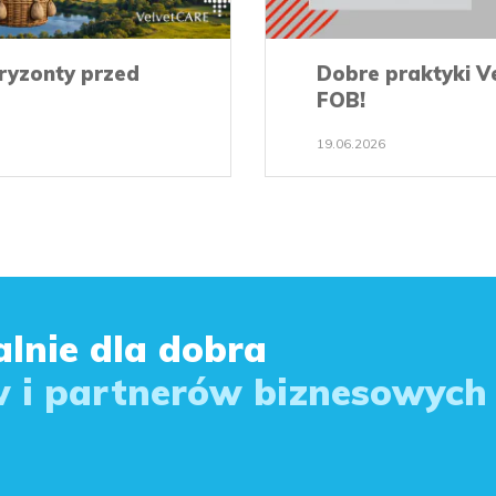
oryzonty przed
Dobre praktyki V
FOB!
19.06.2026
lnie dla dobra
 i partnerów biznesowych