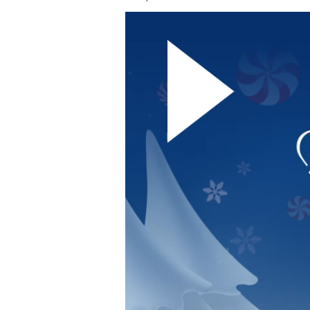
Odtwarzacz
video