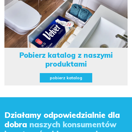
Pobierz katalog
z naszymi
produktami
pobierz katalog
Działamy odpowiedzialnie dla
dobra
naszych konsumentów