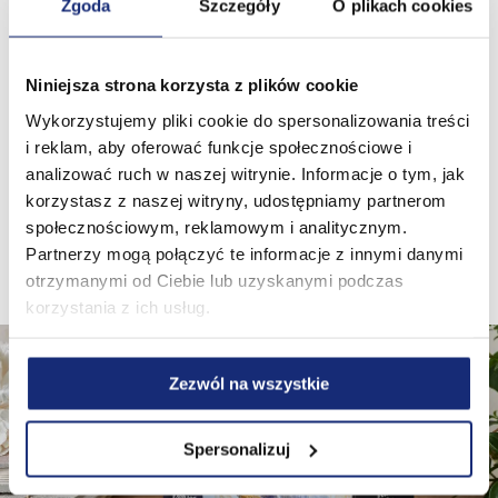
Zgoda
Szczegóły
O plikach cookies
Ręcznik papierowy Velvet Turbo to 340 mocnych
i bardzo wytrzymałych listków, nawiniętych na Giga
Niniejsza strona korzysta z plików cookie
rolkę. Charakterystyczne tłoczenie oraz grube
warstwy bibułki doskonale chłoną wilgoć i sprawiają,
Wykorzystujemy pliki cookie do spersonalizowania treści
że ręcznik Velvet Turbo nie rozrywa się nawet
i reklam, aby oferować funkcje społecznościowe i
gdy jest mokry, dzięki czemu wytrzyma największe
analizować ruch w naszej witrynie. Informacje o tym, jak
sprzątanie.
korzystasz z naszej witryny, udostępniamy partnerom
społecznościowym, reklamowym i analitycznym.
Partnerzy mogą połączyć te informacje z innymi danymi
otrzymanymi od Ciebie lub uzyskanymi podczas
korzystania z ich usług.
Zezwól na wszystkie
Spersonalizuj