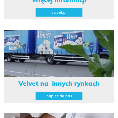
Więcej informacji
velvet.pl
Velvet na
innych rynkach
napisz do nas