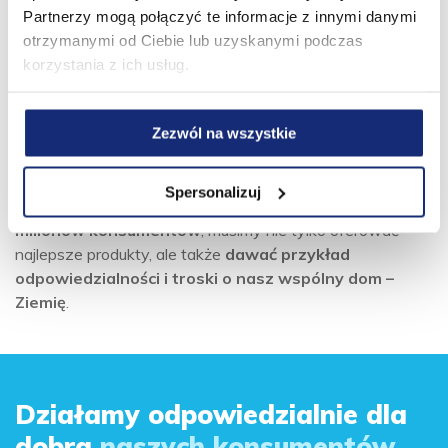
Partnerzy mogą połączyć te informacje z innymi danymi
tworzyć wartość w sposób zrównoważony
. Wiemy,
otrzymanymi od Ciebie lub uzyskanymi podczas
że
ambitne wizje, odwaga i konsekwencja
prowadzą
korzystania z ich usług.
do realnych zmian, które przynoszą korzyści zarówno
ludziom, jak i środowisku.
ESG Agenda 2030 to nasza droga i zobowiązanie
.
Zezwól na wszystkie
Zaczynamy od siebie – od firmy, naszych pracowników,
rodzin i partnerów biznesowych. Wierzymy, że aby
Spersonalizuj
utrzymać pozycję lidera i zaspokajać potrzeby
milionów konsumentów
, musimy nie tylko oferować
najlepsze produkty, ale także
dawać przykład
odpowiedzialności i troski o nasz wspólny dom –
Ziemię
.
Działamy odpowiedzialnie dla
dobra
naszych konsumentów