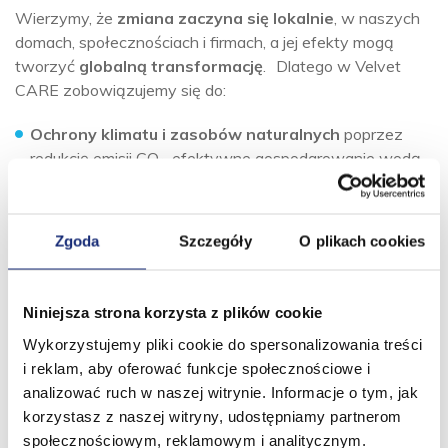
Wierzymy, że
zmiana zaczyna się lokalnie
, w naszych
domach, społecznościach i firmach, a jej efekty mogą
tworzyć
globalną transformację
. Dlatego w Velvet
CARE zobowiązujemy się do:
Ochrony klimatu i zasobów naturalnych
poprzez
redukcję emisji CO₂, efektywne gospodarowanie wodą
i energią oraz rozwój gospodarki
o obiegu zamkniętym.
Wspierania ludzi i społeczności
poprzez zapewnienie
Zgoda
Szczegóły
O plikach cookies
bezpiecznych warunków pracy, różnorodności
i inkluzywności oraz aktywne
zaangażowanie w projekty społeczne.
Niniejsza strona korzysta z plików cookie
Transparentnego i etycznego zarządzania
,
Wykorzystujemy pliki cookie do spersonalizowania treści
opartego na uczciwości, przejrzystości
i reklam, aby oferować funkcje społecznościowe i
i odpowiedzialności wobec wszystkich interesariuszy.
analizować ruch w naszej witrynie. Informacje o tym, jak
korzystasz z naszej witryny, udostępniamy partnerom
Naszym celem jest
racjonalne wykorzystanie
społecznościowym, reklamowym i analitycznym.
zasobów
–
pracy, talentu, środków i innowacji
–
aby