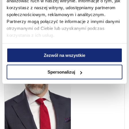
przywództwie i rozwoju biznesu w firmach
analizować ruch w naszej witrynie. Informacje o tym, jak
takich jak Unilever, Reckitt czy Grupa Dr.
korzystasz z naszej witryny, udostępniamy partnerom
Beckmann – stanowi solidną podstawę
społecznościowym, reklamowym i analitycznym.
do realizacji bardzo ambitnych celów.
Partnerzy mogą połączyć te informacje z innymi danymi
otrzymanymi od Ciebie lub uzyskanymi podczas
korzystania z ich usług.
Zezwól na wszystkie
Spersonalizuj