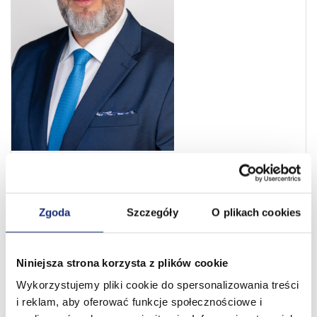
Stephan Knapp
Country Manager DACH
Zgoda
Szczegóły
O plikach cookies
Z dumą podejmuję się odpowiedzialności
za rozwój biznesowy nowej spółki zależnej
Velvet CARE w Niemczech, obejmującej region
Niniejsza strona korzysta z plików cookie
DACH. Wieloletnie doświadczenie w branży
FMCG oraz w obszarze marek własnych –
Wykorzystujemy pliki cookie do spersonalizowania treści
zdobyte w sprzedaży, marketingu,
i reklam, aby oferować funkcje społecznościowe i