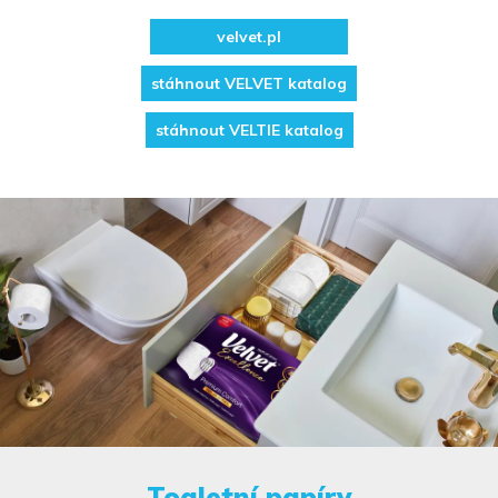
velvet.pl
stáhnout VELVET katalog
stáhnout VELTIE katalog
Toaletní papíry