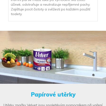
účinek, odstraňuje a neutralizuje nepříjemné pachy.
Zajišťuje pocit čistoty a svěžesti po každém použití
toalety.
Papírové utěrky
Utěrky značky Velvet jsou spolehlivým pomocníkem při vaření