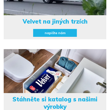
Velvet na
jiných trzích
napište nám
Stáhněte si
katalog s našimi
výrobky