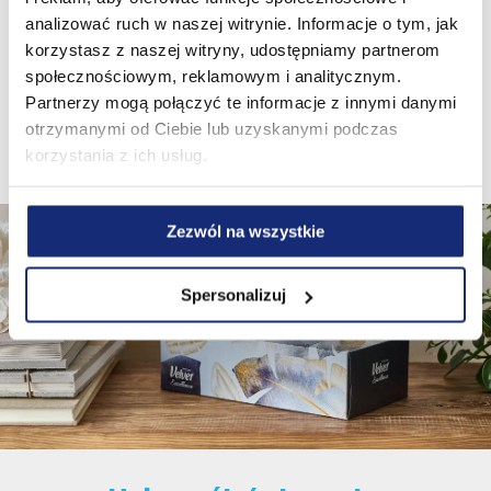
Charakteristická ražba a silné vrstvy papíru dokonale
analizować ruch w naszej witrynie. Informacje o tym, jak
absorbují vlhkost a zabraňují tomu, aby se utěrka
korzystasz z naszej witryny, udostępniamy partnerom
Velvet Turbo roztrhla dokonce i když je mokrá, díky
społecznościowym, reklamowym i analitycznym.
čemuž vydrží i ten největší úklid.
Partnerzy mogą połączyć te informacje z innymi danymi
otrzymanymi od Ciebie lub uzyskanymi podczas
korzystania z ich usług.
Zezwól na wszystkie
Spersonalizuj