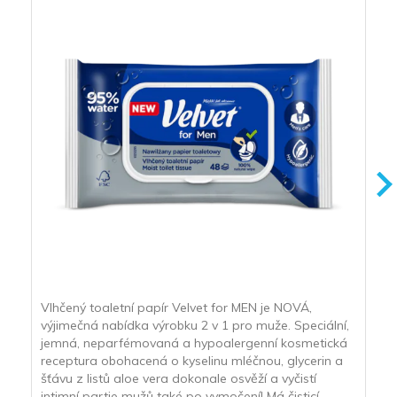
Vlhčený toaletní papír Velvet for MEN je NOVÁ,
výjimečná nabídka výrobku 2 v 1 pro muže. Speciální,
jemná, neparfémovaná a hypoalergenní kosmetická
receptura obohacená o kyselinu mléčnou, glycerin a
šťávu z listů aloe vera dokonale osvěží a vyčistí
intimní partie mužů také po vymočení! Má čisticí