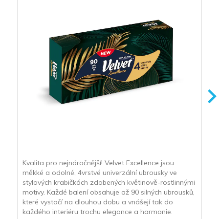
Kvalita pro nejnáročnější! Velvet Excellence jsou
měkké a odolné, 4vrstvé univerzální ubrousky ve
stylových krabičkách zdobených květinově-rostlinnými
motivy. Každé balení obsahuje až 90 silných ubrousků,
které vystačí na dlouhou dobu a vnášejí tak do
každého interiéru trochu elegance a harmonie.