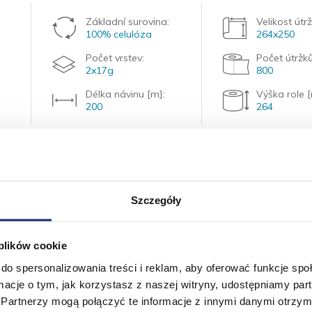
Základní surovina:
Velikost útr
100% celulóza
264x250
Počet vrstev:
Počet útržků
2x17g
800
Délka návinu [m]:
Výška role 
200
264
EAN Hromadné balení
Počet v hromadném
Po
5901478009982
balení
ve 
3x1 roli
5
Szczegóły
mfort / 5200050
 plików cookie
do spersonalizowania treści i reklam, aby oferować funkcje sp
Základní surovina:
Velikost útr
ormacje o tym, jak korzystasz z naszej witryny, udostępniamy p
100% celulóza
264x250
Partnerzy mogą połączyć te informacje z innymi danymi otrzym