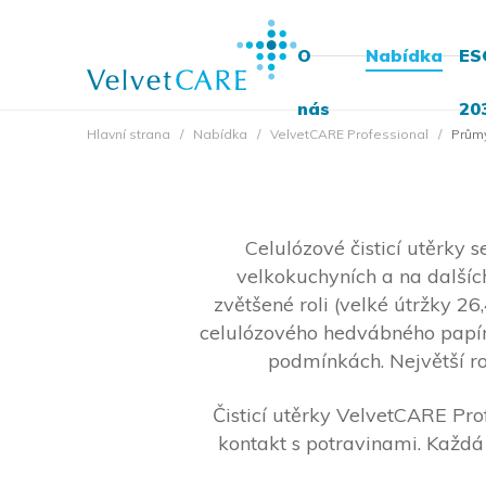
O
Nabídka
ES
nás
20
Hlavní strana
Nabídka
VelvetCARE Professional
Průmy
Celulózové čisticí utěrky 
velkokuchyních a na dalších
zvětšené roli (velké útržky 2
celulózového hedvábného papíru
podmínkách. Největší ro
Čisticí utěrky VelvetCARE Prof
kontakt s potravinami. Každá 