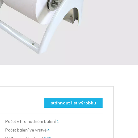
stáhnout list výrobku
Počet v hromadném
balení
1
Počet balení
ve vrstvě
4