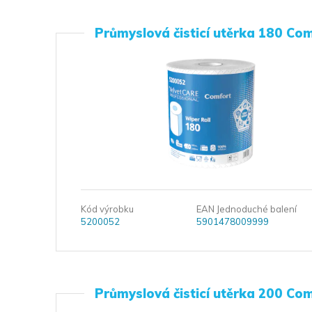
Průmyslová čisticí utěrka 180 Co
Kód výrobku
EAN Jednoduché balení
5200052
5901478009999
Průmyslová čisticí utěrka 200 Co