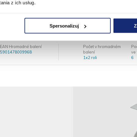
nia z ich usług.
Počet vrstev:
Počet útržků
2
1000
Délka návinu [m]:
Výška role 
250
264
Spersonalizuj
Z
EAN Hromadné balení
Počet v hromadném
Po
5901478009968
balení
ve 
1x2 roli
6