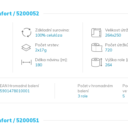
mfort / 5200052
Základní surovina:
Velikost útr
100% celulóza
264x250
Počet vrstev:
Počet útržků
2x17g
720
Délka návinu [m]:
Výška role 
180
264
EAN Hromadné balení
Počet v hromadném
Po
5901478010001
balení
ve 
3 role
5
mfort / 5200051