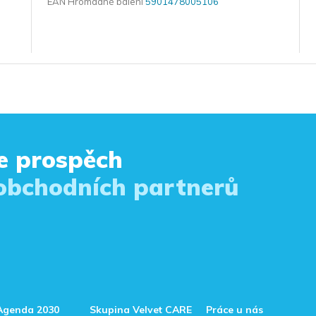
EAN Hromadné balení
5901478005106
e prospěch
 obchodních partnerů
Agenda 2030
Skupina Velvet CARE
Práce u nás