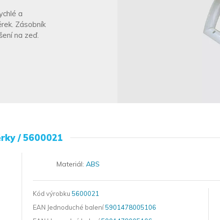
ychlé a
rek. Zásobník
ení na zeď.
ěrky / 5600021
Materiál:
ABS
Kód výrobku
5600021
EAN Jednoduché balení
5901478005106