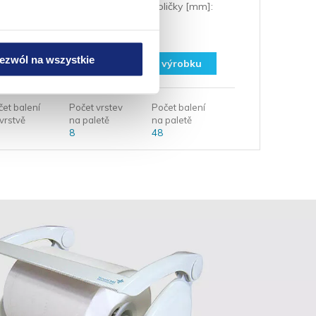
 [ks]:
Průměr roličky [mm]:
65
[mm]:
ezwól na wszystkie
stáhnout list výrobku
čet balení
Počet vrstev
Počet balení
vrstvě
na paletě
na paletě
8
48