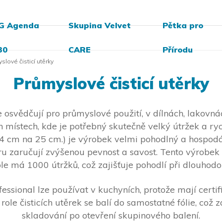
G Agenda
Skupina Velvet
Pětka pro
30
CARE
Přírodu
slové čisticí utěrky
Průmyslové čisticí utěrky
se osvědčují pro průmyslové použití, v dílnách, lakovná
 místech, kde je potřebný skutečně velký útržek a rych
6,4 cm na 25 cm.) je výrobek velmi pohodlný a hospo
 zaručují zvýšenou pevnost a savost. Tento výrobek 
le má 1000 útržků, což zajišťuje pohodlí při dlouho
essional lze používat v kuchyních, protože mají certi
role čisticích utěrek se balí do samostatné fólie, což
skladování po otevření skupinového balení.