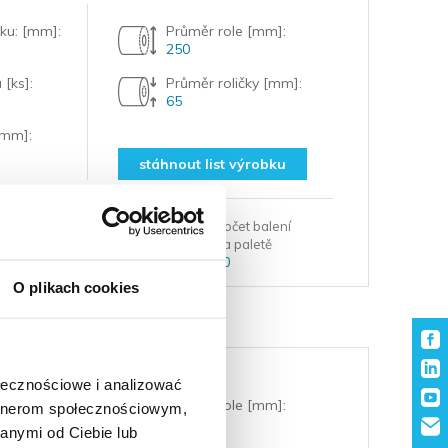
žku: [mm]:
Průměr role [mm]:
250
 [ks]:
Průměr roličky [mm]:
65
[mm]:
stáhnout list výrobku
čet balení
Počet vrstev
Počet balení
vrstvě
na paletě
na paletě
8
40
O plikach cookies
ołecznościowe i analizować
žku: [mm]:
Průměr role [mm]:
artnerom społecznościowym,
270
anymi od Ciebie lub