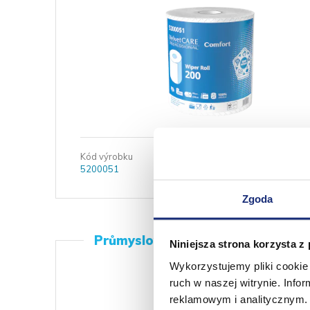
Kód výrobku
EAN Jednoduché balení
5200051
5901478009975
Zgoda
Průmyslová čisticí utěrka 250 Co
Niniejsza strona korzysta z
Wykorzystujemy pliki cookie 
ruch w naszej witrynie. Inf
reklamowym i analitycznym. 