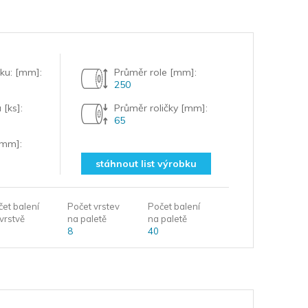
žku: [mm]:
Průměr role [mm]:
250
 [ks]:
Průměr roličky [mm]:
65
[mm]:
stáhnout list výrobku
čet balení
Počet vrstev
Počet balení
vrstvě
na paletě
na paletě
8
40