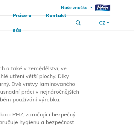
Naše značka
Práce u
Kontakt
CZ
nás
ch a také v zemědělství, ve
lé utření větší plochy. Díky
dárný. Dvě vrstvy laminovaného
usnadní práci v nejnáročnějších
dobém používání výrobku.
fikaci PHZ, zaručující bezpečný
 zaručuje hygienu a bezpečnost