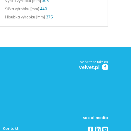
Výška výrobku [mm]
303
Šířka výrobku [mm]
440
Hloubka výrobku [mm]
375
podívejte se také na
velvet.pl
social media
Kontakt