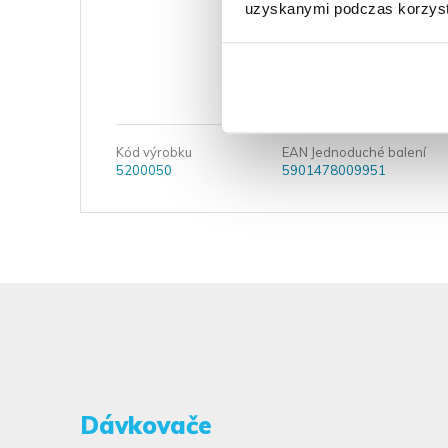
uzyskanymi podczas korzysta
Kód výrobku
EAN Jednoduché balení
5200050
5901478009951
Dávkovače