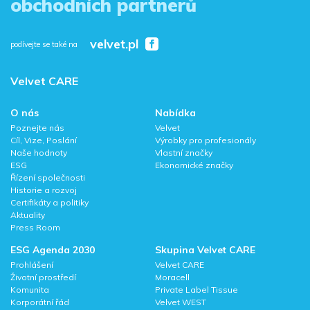
obchodních partnerů
velvet.pl
podívejte se také na
Velvet CARE
O nás
Nabídka
Poznejte nás
Velvet
Cíl, Vize, Poslání
Výrobky pro profesionály
Naše hodnoty
Vlastní značky
ESG
Ekonomické značky
Řízení společnosti
Historie a rozvoj
Certifikáty a politiky
Aktuality
Press Room
ESG Agenda 2030
Skupina Velvet CARE
Prohlášení
Velvet CARE
Životní prostředí
Moracell
Komunita
Private Label Tissue
Korporátní řád
Velvet WEST