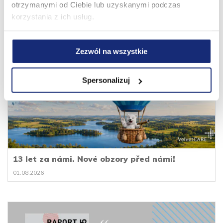
Podívejte se také na
otrzymanymi od Ciebie lub uzyskanymi podczas
korzystania z ich usług.
Zezwól na wszystkie
Spersonalizuj
13 let za námi. Nové obzory před námi!
01.08.2026