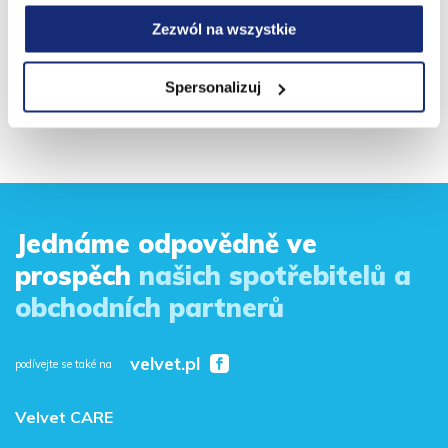
Zezwól na wszystkie
Dobrá praxe společnosti Velvet CARE ve
zprávě FOB!
Spersonalizuj
19.06.2026
Jednáme odpovědně ve
prospěch
našich spotřebitelů a
obchodních partnerů
velvet.pl
podívejte se také na
Velvet CARE