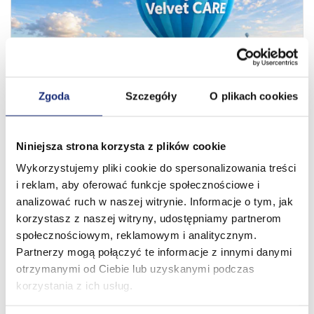
Zgoda
Szczegóły
O plikach cookies
13 let za námi. Nové obzory před námi!
01.08.2026
Niniejsza strona korzysta z plików cookie
Wykorzystujemy pliki cookie do spersonalizowania treści
i reklam, aby oferować funkcje społecznościowe i
analizować ruch w naszej witrynie. Informacje o tym, jak
korzystasz z naszej witryny, udostępniamy partnerom
społecznościowym, reklamowym i analitycznym.
Partnerzy mogą połączyć te informacje z innymi danymi
otrzymanymi od Ciebie lub uzyskanymi podczas
korzystania z ich usług.