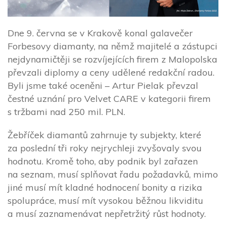
Dne 9. června se v Krakově konal galavečer
Forbesovy diamanty, na němž majitelé a zástupci
nejdynamičtěji se rozvíjejících firem z Malopolska
převzali diplomy a ceny udělené redakční radou.
Byli jsme také oceněni – Artur Pielak převzal
čestné uznání pro Velvet CARE v kategorii firem
s tržbami nad 250 mil. PLN.
Žebříček diamantů zahrnuje ty subjekty, které
za poslední tři roky nejrychleji zvyšovaly svou
hodnotu. Kromě toho, aby podnik byl zařazen
na seznam, musí splňovat řadu požadavků, mimo
jiné musí mít kladné hodnocení bonity a rizika
spolupráce, musí mít vysokou běžnou likviditu
a musí zaznamenávat nepřetržitý růst hodnoty.