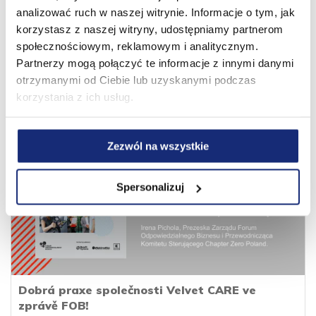
analizować ruch w naszej witrynie. Informacje o tym, jak
korzystasz z naszej witryny, udostępniamy partnerom
społecznościowym, reklamowym i analitycznym.
13 let za námi. Nové obzory před námi!
Partnerzy mogą połączyć te informacje z innymi danymi
01.08.2026
otrzymanymi od Ciebie lub uzyskanymi podczas
korzystania z ich usług.
Zezwól na wszystkie
Spersonalizuj
Dobrá praxe společnosti Velvet CARE ve
zprávě FOB!