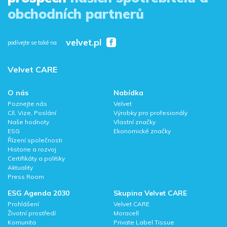
obchodních partnerů
velvet.pl
podívejte se také na
Velvet CARE
O nás
Nabídka
Poznejte nás
Velvet
Cíl, Vize, Poslání
Výrobky pro profesionály
Naše hodnoty
Vlastní značky
ESG
Ekonomické značky
Řízení společnosti
Historie a rozvoj
Certifikáty a politiky
Aktuality
Press Room
ESG Agenda 2030
Skupina Velvet CARE
Prohlášení
Velvet CARE
Životní prostředí
Moracell
Komunita
Private Label Tissue