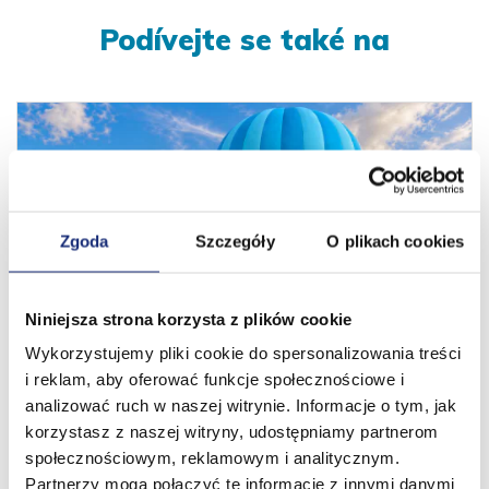
Podívejte se také na
Zgoda
Szczegóły
O plikach cookies
Niniejsza strona korzysta z plików cookie
Wykorzystujemy pliki cookie do spersonalizowania treści
13 let za námi. Nové obzory před námi!
i reklam, aby oferować funkcje społecznościowe i
01.08.2026
analizować ruch w naszej witrynie. Informacje o tym, jak
korzystasz z naszej witryny, udostępniamy partnerom
społecznościowym, reklamowym i analitycznym.
Partnerzy mogą połączyć te informacje z innymi danymi