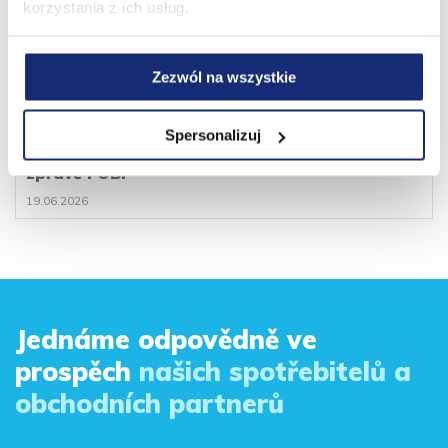
korzystania z ich usług.
Zezwól na wszystkie
Spersonalizuj
Dobrá praxe společnosti Velvet CARE ve
zprávě FOB!
19.06.2026
Jednáme odpovědně ve
prospěch
našich spotřebitelů a
obchodních partnerů