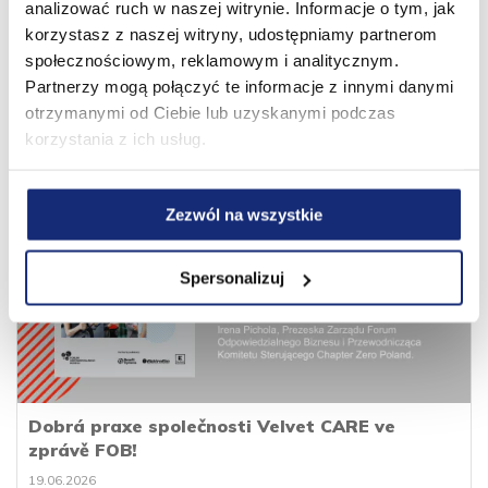
analizować ruch w naszej witrynie. Informacje o tym, jak
korzystasz z naszej witryny, udostępniamy partnerom
społecznościowym, reklamowym i analitycznym.
13 let za námi. Nové obzory před námi!
Partnerzy mogą połączyć te informacje z innymi danymi
01.08.2026
otrzymanymi od Ciebie lub uzyskanymi podczas
korzystania z ich usług.
Zezwól na wszystkie
Spersonalizuj
Dobrá praxe společnosti Velvet CARE ve
zprávě FOB!
19.06.2026