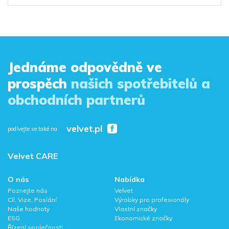
Jednáme odpovědně ve
prospěch
našich spotřebitelů a
obchodních partnerů
velvet.pl
podívejte se také na
Velvet CARE
O nás
Nabídka
Poznejte nás
Velvet
Cíl, Vize, Poslání
Výrobky pro profesionály
Naše hodnoty
Vlastní značky
ESG
Ekonomické značky
Řízení společnosti