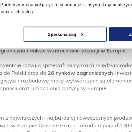
ają nasze standardy środowiskowe. Nowa maszyna pa
Partnerzy mogą połączyć te informacje z innymi danymi otrzym
nia z ich usług.
yfikowanej bibułki produkowanej w ramach własnej g
lę jakości surowca i niezależność zaopatrzeniową. To 
ewidywalność całego łańcucha produkcji
–
podkreśla
W
Spersonalizuj
Z
 Velvet CARE, Regionalny Dyrektor Produkcji i Tech
agraniczna i dalsze wzmacnianie pozycji w Europie
kwentnie rozwija sprzedaż na rynkach międzynarodo
cz do Polski oraz do
26 rynków zagranicznych
. Inwest
ogistyki i rozbudowę mocy wytwórczych są element
spansji oraz umacniania pozycji w Europie.
en z największych i najbardziej nowoczesnych prod
nych w Europie. Obecnie Grupa zatrudnia ponad 13