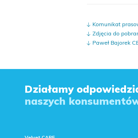
Komunikat pras
Zdjęcia do pobra
Paweł Bajorek C
Działamy odpowiedzia
naszych konsumentów
Velvet CARE