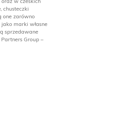
 oraz w czeskich
, chusteczki
są one zarówno
ż jako marki własne
 są sprzedawane
 Partners Group –