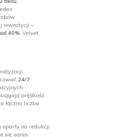
 tlenu
jeden
yrobów
 inwestycji –
nad 40%
. Velvet
matyzacji
racować
24/7
acyjnych.
 osiągają prędkość
, a łączna liczba
 oparty na redukcji
e się ognia.