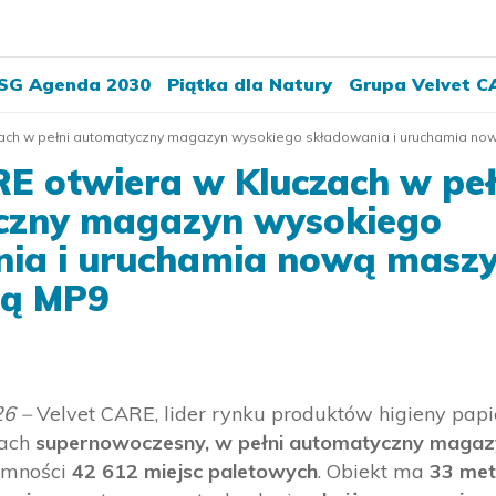
SG Agenda 2030
Piątka dla Natury
Grupa Velvet C
zach w pełni automatyczny magazyn wysokiego składowania i uruchamia no
RE otwiera w Kluczach w peł
czny magazyn wysokiego
ia i uruchamia nową masz
zą MP9
26 –
Velvet CARE, lider rynku produktów higieny papi
zach
supernowoczesny, w pełni automatyczny magaz
emności
42 612 miejsc paletowych
. Obiekt ma
33 met