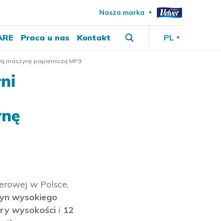
Nasza marka
ARE
Praca u nas
Kontakt
PL
wą maszynę papierniczą MP9
ni
ynę
erowej w Polsce,
yn wysokiego
ry wysokości
i
12