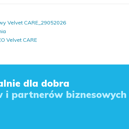
owy Velvet CARE_29052026
nia
EO Velvet CARE
lnie dla dobra
 i partnerów biznesowych