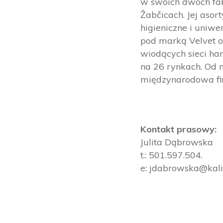
w swoich dwóch fab
Žabčicach. Jej asor
higieniczne i uniw
pod marką Velvet od
wiodących sieci ha
na 26 rynkach. Od 
międzynarodowa fir
Kontakt prasowy:
Julita Dąbrowska
t.: 501.597.504.
e: jdabrowska@kali