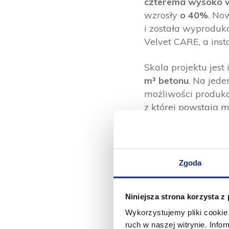
czterema wysoko w
wzrosły
o 40%
. N
i została wyprodu
Velvet CARE, a ins
Skala projektu jes
m³ betonu
. Na jed
możliwości produk
z której powstają m
i uniwersalne.
Maszyna MP9 spełn
produktywność przy
Zgoda
elektryczna. Proje
Technologicznym
pr
Niniejsza strona korzysta z
– MP9 znacząco zwi
Wykorzystujemy pliki cookie 
produkt. W Kluczac
ruch w naszej witrynie. Inf