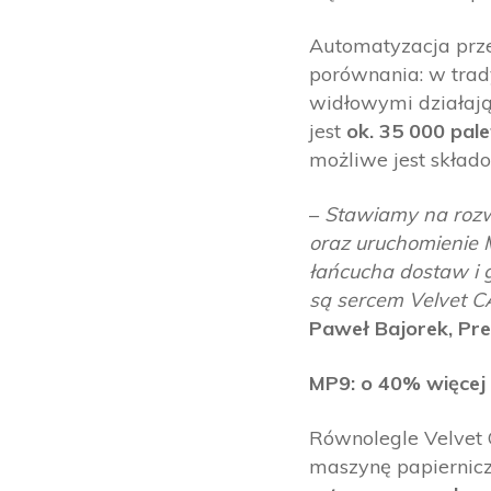
Automatyzacja prze
porównania: w tr
widłowymi działają
jest
ok. 35 000 pale
możliwe jest skła
–
Stawiamy na rozw
oraz uruchomienie 
łańcucha dostaw i 
są sercem Velvet C
Paweł Bajorek, Pr
MP9: o 40% więcej 
Równolegle Velvet
maszynę papiernic