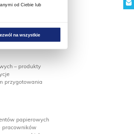
piernicza zapewnia
anymi od Ciebie lub
rupy, co przekłada
inwestycja
anda Ciesielczuk,
ezwól na wszystkie
niki w Kluczach
.
wych – produkty
ycje
em przygotowania
ucentów papierowych
00 pracowników