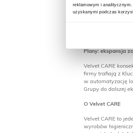
logistykę i wspier
reklamowym i analitycznym. 
uzyskanymi podczas korzysta
nam dostęp do cert
się na pełną kontro
w stabilność i prz
Wiceprezes Zarządu
Plany: ekspansja z
Velvet CARE konse
firmy trafiają z Klu
w automatyzację l
Grupy do dalszej ek
O Velvet CARE
Velvet CARE to jed
wyrobów higienicz