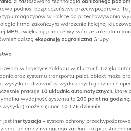
ania
, a zastosowana technologia
obniżonego poziomu
owo podnosi bezpieczeństwo przeciwpożarowe. To 
go typu magazynów w Polsce do przechowywania w
legle firma zakończyła wdrożenie kolejnej kluczowej
zej MP9
, zwiększając moce wytwórcze zakładu
o po
ównież dalszą
ekspansję zagraniczną
Grupy.
ństwo
zełom w logistyce zakładu w Kluczach. Dzięki auto
ładnic oraz systemu transportu palet, obiekt może p
, a wysyłki realizować w wydłużonych godzinach oper
cześnie pracuje
10 układnic automatycznych
, które
symalna wydajność systemu to
200 palet na godzinę
 + wysyłka) może sięgnąć
10 176 dziennie
.
 jest
inertyzacja
– system ochrony przeciwpożarowej
oziomu uniemożliwiającego zapłon i rozprzestrzeniani