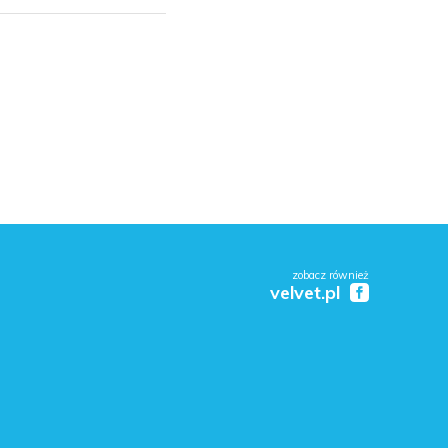
zobacz również
velvet.pl