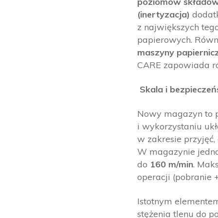
poziomów składow
(inertyzacja)
dodatk
z największych te
papierowych. Równo
maszyny papiernic
CARE zapowiada r
Skala i bezpiecze
Nowy magazyn to pr
i wykorzystaniu uk
w zakresie przyjęć
W magazynie jedno
do
160 m/min
. Mak
operacji (pobranie
Istotnym elementem
stężenia tlenu do p