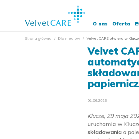
O nas
Oferta
E
Strona główna
Dla mediów
Velvet CARE otwiera w Kluc
Velvet CA
automaty
składowan
papiernic
01.06.2026
Klucze, 29 maja 20
uruchamia w Kluc
składowania
o poj