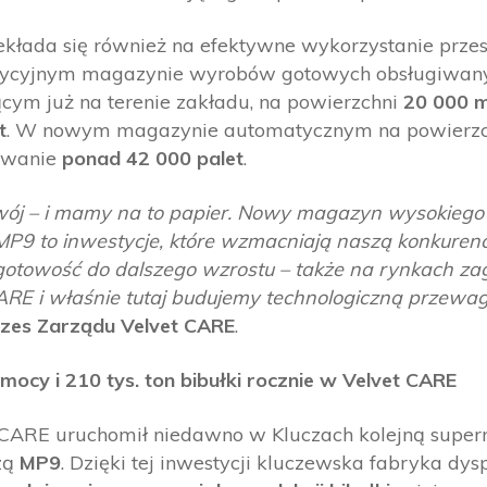
kłada się również na efektywne wykorzystanie przest
adycyjnym magazynie wyrobów gotowych obsługiwa
cym już na terenie zakładu, na powierzchni
20 000 
t
. W nowym magazynie automatycznym na powierz
dowanie
ponad 42 000 palet
.
ój – i mamy na to papier. Nowy magazyn wysokiego
MP9 to inwestycje, które wzmacniają naszą konkuren
gotowość do dalszego wzrostu – także na rynkach zag
ARE i właśnie tutaj budujemy technologiczną przewag
ezes Zarządu Velvet CARE
.
mocy i 210 tys. ton bibułki rocznie w Velvet CARE
 CARE uruchomił niedawno w Kluczach kolejną supe
zą
MP9
. Dzięki tej inwestycji kluczewska fabryka dys