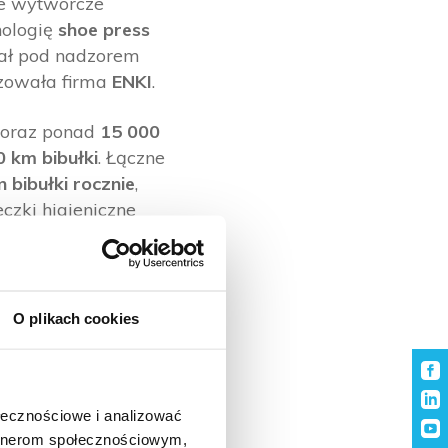
ce wytwórcze
nologię
shoe press
ał pod nadzorem
izowała firma
ENKI
.
oraz ponad
15 000
 km bibułki
. Łączne
n bibułki rocznie
,
eczki higieniczne
pewniając wysoką
woda i energia
O plikach cookies
Parkiem
ułki aż po gotowy
ołecznościowe i analizować
firmy, usprawniają
artnerom społecznościowym,