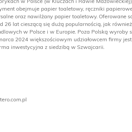
rykach w Polsce (w Kluczach i Rawie Mazowieckiej)
tyment obejmuje papier toaletowy, ręczniki papierowe
ersalne oraz nawilżany papier toaletowy. Oferowane 
 26 lat cieszącą się dużą popularnością, jak równie
ndlowych w Polsce i w Europie. Poza Polską wyroby
marca 2024 większościowym udziałowcem firmy jest
ma inwestycyjna z siedzibą w Szwajcarii.
tero.com.pl