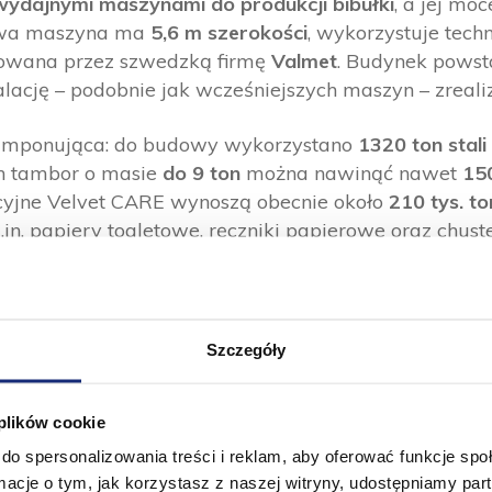
ydajnymi maszynami do produkcji bibułki
, a jej mo
owa maszyna ma
5,6 m szerokości
, wykorzystuje tech
kowana przez szwedzką firmę
Valmet
. Budynek powst
talację – podobnie jak wcześniejszych maszyn – zreal
t imponująca: do budowy wykorzystano
1320 ton stali
en tambor o masie
do 9 ton
można nawinąć nawet
150
cyjne Velvet CARE wynoszą obecnie około
210 tys. to
.in. papiery toaletowe, ręczniki papierowe oraz chust
ia najwyższe normy środowiskowe i jakościowe, za
 relatywnie niskim zużyciu mediów, takich jak gaz, 
Szczegóły
kt zrealizowano w ramach współpracy z
Krakowskim 
zy współudziale konsorcjum instytucji finansowych.
 plików cookie
ększa nasze moce produkcyjne – od wytworzenia bib
do spersonalizowania treści i reklam, aby oferować funkcje sp
h wdrażamy rozwiązania, które przyspieszają rozwój 
ormacje o tym, jak korzystasz z naszej witryny, udostępniamy p