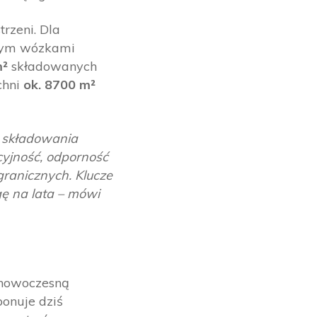
rzeni. Dla
nym wózkami
m²
składowanych
chni
ok. 8700 m²
 składowania
cyjność, odporność
ranicznych. Klucze
ę na lata – mówi
rnowoczesną
ponuje dziś