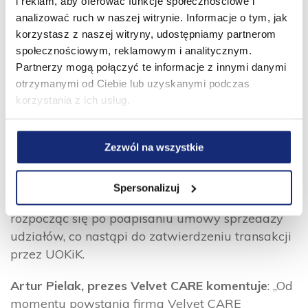
i reklam, aby oferować funkcje społecznościowe i
Gospodarczy Krajowego Rejestru Sądowego
analizować ruch w naszej witrynie. Informacje o tym, jak
pod nr KRS 0000119906, wysokość kapitału
korzystasz z naszej witryny, udostępniamy partnerom
zakładowego 63.736.000,- złotych, NIP 521-320-
społecznościowym, reklamowym i analitycznym.
71-47, Regon 015199843, BDO 000003297
Partnerzy mogą połączyć te informacje z innymi danymi
Transakcja nabycia udziałów w firmie ALMUS
otrzymanymi od Ciebie lub uzyskanymi podczas
Sp. z o.o. jest ważnym elementem przyjętej
korzystania z ich usług.
strategii rozwoju spółki Velvet CARE nakreślonej
przez Zarząd oraz jej większościowego
udziałowca Abris Capital Partners, mającej
Zezwól na wszystkie
na celu konsekwentne budowanie silnej pozycji
lidera branży papierniczej w Europie Środkowej.
Spersonalizuj
Współpraca biznesowa spółek będzie mogła
rozpocząć się po podpisaniu umowy sprzedaży
udziałów, co nastąpi do zatwierdzeniu transakcji
przez UOKiK.
Artur Pielak, prezes Velvet CARE komentuje
: „Od
momentu powstania firma Velvet CARE