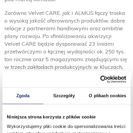
Zarówno Velvet CARE, jak i ALMUS łączy troska
o wysoką jakość oferowanych produktów, dobre
relacje z partnerami handlowymi oraz ambitne
plany rozwoju. Po sfinalizowaniu akwizycji
Velvet CARE będzie dysponować 23 liniami
przetwórczymi o łącznej wydajności ok. 250 tys.
ton rocznie oraz 5 magazynami znajdującymi się
w trzech zakładach produkcyjnych: w Kluczach,
w Słomnikach i Żabcicach (Czechy). Firma
planuje dalszy rozwój biznesu na rynkach Europy
Środkowej zapowiadając pracę nad kolejnymi
Zgoda
Szczegóły
O plikach cookies
strategicznymi akwizycjami.
Velvet CARE sp. z o.o. z siedzibą w Kluczach
Niniejsza strona korzysta z plików cookie
zarejestrowana w Sądzie Rejonowym dla
Krakowa – Śródmieścia w Krakowie, Wydział XII
Wykorzystujemy pliki cookie do spersonalizowania treści