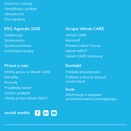
Historia i rozwój
Certyfikaty i polityki
Aktualności
Dla mediów
ESG Agenda 2030
Grupa Velvet CARE
Deklaracja
Velvet CARE
Środowisko
Moracell
Społeczeństwo
Private Label Tissue
Ład korporacyjny
Velvet WEST
Velvet CARE Germany
Praca u nas
Kontakt
Oferty pracy w Velvet CARE
Polityka prywatności
Benefity
Polityka ochrony danych
osobowych
Rozwój
Przykłady karier
Inne
Staże i praktyki
Informacje o wpływie
Oferty pracy Velvet WEST
promieniowania jonizującego
social media