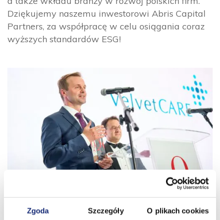
a także wkładu branży w rozwój polskich firm.
Dziękujemy naszemu inwestorowi Abris Capital
Partners, za współpracę w celu osiągania coraz
wyższych standardów ESG!
Zobacz także
Zgoda
Szczegóły
O plikach cookies