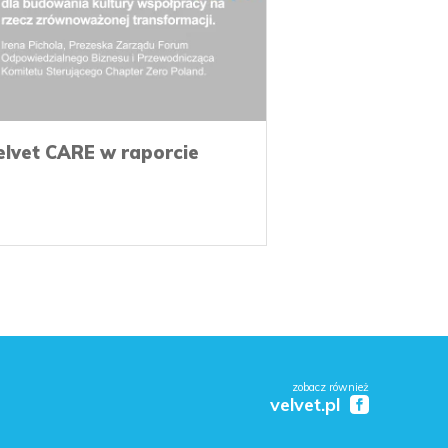
elvet CARE w raporcie
zobacz również
velvet.pl