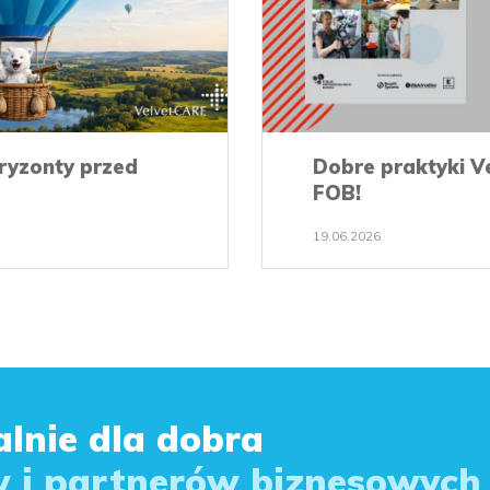
oryzonty przed
Dobre praktyki V
FOB!
19.06.2026
lnie dla dobra
 i partnerów biznesowych