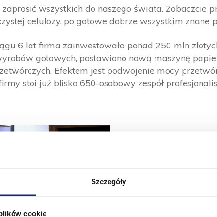
aprosić wszystkich do naszego świata. Zobaczcie pr
zystej celulozy, po gotowe dobrze wszystkim znane p
ągu 6 lat firma zainwestowała ponad 250 mln złotych
obów gotowych, postawiono nową maszynę papiern
rzetwórczych. Efektem jest podwojenie mocy przetwórc
irmy stoi już blisko 650-osobowy zespół profesjonalist
Szczegóły
 plików cookie