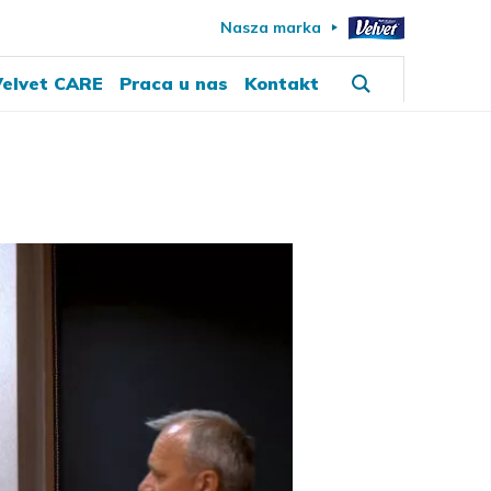
Nasza marka
elvet CARE
Praca u nas
Kontakt