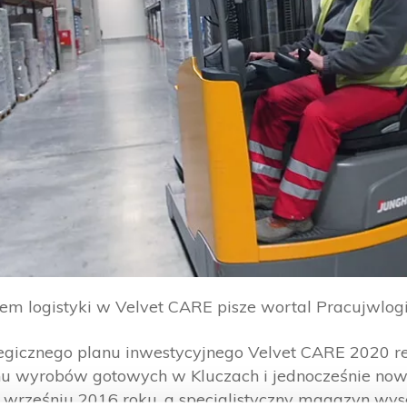
m logistyki w Velvet CARE pisze wortal Pracujwlogi
egicznego planu inwestycyjnego Velvet CARE 2020 r
wyrobów gotowych w Kluczach i jednocześnie nowe
wrześniu 2016 roku, a specjalistyczny magazyn wy