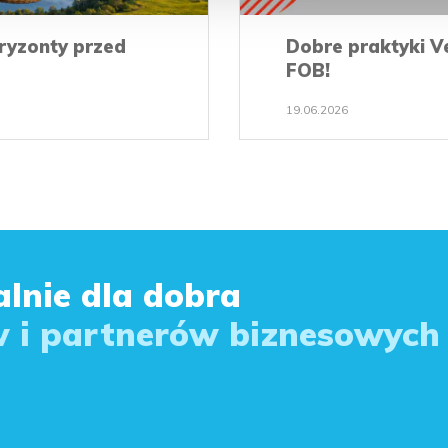
oryzonty przed
Dobre praktyki V
FOB!
19.06.2026
lnie dla dobra
 i partnerów biznesowych