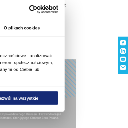
wysyłane są produkty Velvet
ystkich zakątków Polski
ce.pl
O plikach cookies
ołecznościowe i analizować
artnerom społecznościowym,
anymi od Ciebie lub
ezwól na wszystkie