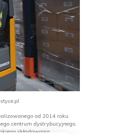
styce.pl
ealizowanego od 2014 roku
go centrum dystrybucyjnego.
sokiego składowania