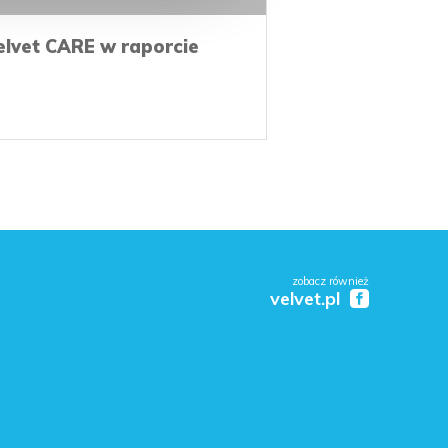
elvet CARE w raporcie
zobacz również
velvet.pl