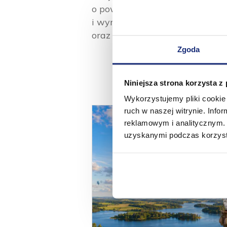
o powierzchni 20,6 tys. mkw zo
i wyroby na potrzeby marek wł
oraz do 18 rynków eksportowy
Zgoda
Niniejsza strona korzysta z
Wykorzystujemy pliki cookie 
ruch w naszej witrynie. Inf
reklamowym i analitycznym. 
uzyskanymi podczas korzysta