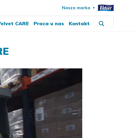
Nasza marka
elvet CARE
Praca u nas
Kontakt
RE