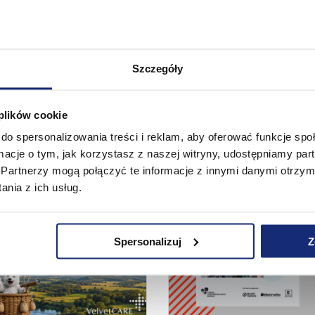
stał oddany już w lutym 2017 roku. To właśnie stąd 
asnych produkowane w kluczewskiej papierni do wsz
ch. Zapraszamy do lektury artykułu w
pracujwlogisty
Szczegóły
Zobacz także
 plików cookie
do spersonalizowania treści i reklam, aby oferować funkcje sp
ormacje o tym, jak korzystasz z naszej witryny, udostępniamy p
Partnerzy mogą połączyć te informacje z innymi danymi otrzym
nia z ich usług.
Spersonalizuj
Z