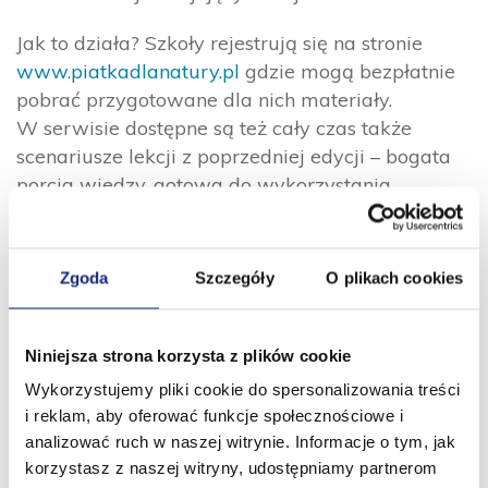
Jak to działa? Szkoły rejestrują się na stronie
www.piatkadlanatury.pl
gdzie mogą bezpłatnie
pobrać przygotowane dla nich materiały.
W serwisie dostępne są też cały czas także
scenariusze lekcji z poprzedniej edycji – bogata
porcja wiedzy, gotowa do wykorzystania
przez nauczycieli!
Oczywiście tak jak w roku ubiegłym –
Zgoda
Szczegóły
O plikach cookies
na uczestników czekają atrakcyjne nagrody!
Bieżąca edycja programu „Velvet. Piątka dla
Niniejsza strona korzysta z plików cookie
natury” trwać będzie od października 2022
Wykorzystujemy pliki cookie do spersonalizowania treści
do czerwca 2023.
i reklam, aby oferować funkcje społecznościowe i
analizować ruch w naszej witrynie. Informacje o tym, jak
Działamy dziś z myślą o jutrze.
korzystasz z naszej witryny, udostępniamy partnerom
Wierzymy, że dobre nawyki wypracowane teraz,