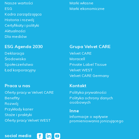
Nasze wartości
Marki własne
ESG
Marki ekonomiczne
Kadra zarządzająca
Historia i rozwój
Certyfikaty i polityki
Aktualności
Dla mediów
ESG Agenda 2030
Grupa Velvet CARE
Deklaracja
Velvet CARE
Środowisko
Moracell
Społeczeństwo
Private Label Tissue
Ład korporacyjny
Velvet WEST
Velvet CARE Germany
Praca u nas
Kontakt
Oferty pracy w Velvet CARE
Polityka prywatności
Benefity
Polityka ochrony danych
osobowych
Rozwój
Przykłady karier
Inne
Staże i praktyki
Informacje o wpływie
Oferty pracy Velvet WEST
promieniowania jonizującego
social media