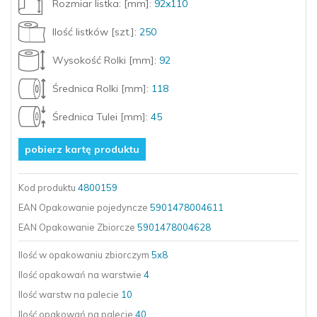
Rozmiar listka: [mm]:
92x110
Ilość listków [szt.]:
250
Wysokość Rolki [mm]:
92
Średnica Rolki [mm]:
118
Średnica Tulei [mm]:
45
pobierz kartę produktu
Kod produktu
4800159
EAN Opakowanie pojedyncze
5901478004611
EAN Opakowanie Zbiorcze
5901478004628
Ilość w opakowaniu zbiorczym
5x8
Ilość opakowań
na warstwie
4
Ilość warstw
na palecie
10
Ilość opakowań
na palecie
40