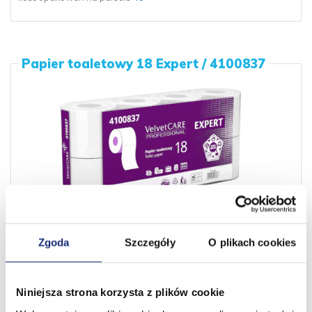
Papier toaletowy 18 Expert / 4100837
Surowiec bazowy:
100% celuloza
Zgoda
Szczegóły
O plikach cookies
Ilość warstw:
3x16 g
Długość wstęgi [m]:
18
Niniejsza strona korzysta z plików cookie
Rozmiar listka: [mm]:
92x120