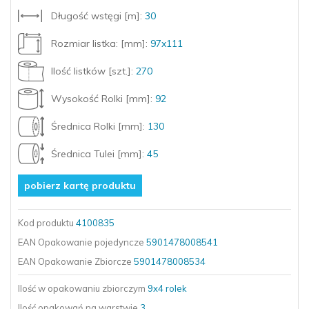
Długość wstęgi [m]:
30
Rozmiar listka: [mm]:
97x111
Ilość listków [szt.]:
270
Wysokość Rolki [mm]:
92
Średnica Rolki [mm]:
130
Średnica Tulei [mm]:
45
pobierz kartę produktu
Kod produktu
4100835
EAN Opakowanie pojedyncze
5901478008541
EAN Opakowanie Zbiorcze
5901478008534
Ilość w opakowaniu zbiorczym
9x4 rolek
Ilość opakowań
na warstwie
3