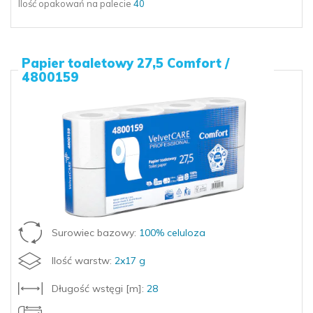
Ilość opakowań
na palecie
40
Papier toaletowy 27,5 Comfort /
4800159
Surowiec bazowy:
100% celuloza
Ilość warstw:
2x17 g
Długość wstęgi [m]:
28