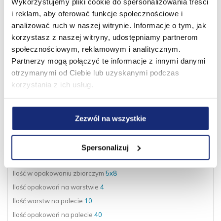
Wykorzystujemy pliki cookie do spersonalizowania treści
i reklam, aby oferować funkcje społecznościowe i
Ilość listków [szt.]:
150
analizować ruch w naszej witrynie. Informacje o tym, jak
korzystasz z naszej witryny, udostępniamy partnerom
Wysokość Rolki [mm]:
92
społecznościowym, reklamowym i analitycznym.
Średnica Rolki [mm]:
118
Partnerzy mogą połączyć te informacje z innymi danymi
otrzymanymi od Ciebie lub uzyskanymi podczas
Średnica Tulei [mm]:
45
korzystania z ich usług.
pobierz kartę produktu
Zezwól na wszystkie
Kod produktu
4100837
EAN Opakowanie pojedyncze
5901478006066
Spersonalizuj
EAN Opakowanie Zbiorcze
5901478006073
Ilość w opakowaniu zbiorczym
5x8
Ilość opakowań
na warstwie
4
Ilość warstw
na palecie
10
Ilość opakowań
na palecie
40