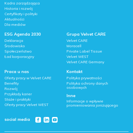
Kadra zarządzająca
Historia i rozwój
Certyfikaty i polityki
Aktualności
Dla mediów
ESG Agenda 2030
Grupa Velvet CARE
Deklaracja
Velvet CARE
Środowisko
Moracell
Społeczeństwo
Private Label Tissue
Ład korporacyjny
Velvet WEST
Velvet CARE Germany
Praca u nas
Kontakt
Oferty pracy w Velvet CARE
Polityka prywatności
Benefity
Polityka ochrony danych
osobowych
Rozwój
Przykłady karier
Inne
Staże i praktyki
Informacje o wpływie
Oferty pracy Velvet WEST
promieniowania jonizującego
social media