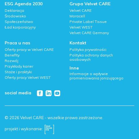
ESG Agenda 2030
Grupa Velvet CARE
Deklaracja
Velvet CARE
Środowisko
Moracell
Społeczeństwo
Private Label Tissue
Ład korporacyjny
Velvet WEST
Velvet CARE Germany
Praca u nas
Kontakt
Oferty pracy w Velvet CARE
Polityka prywatności
Benefity
Polityka ochrony danych
osobowych
Rozwój
Przykłady karier
Inne
Staże i praktyki
Informacje o wpływie
Oferty pracy Velvet WEST
promieniowania jonizującego
social media
© 2026 Velvet CARE - wszelkie prawa zastrzeżone.
projekt i wykonanie: