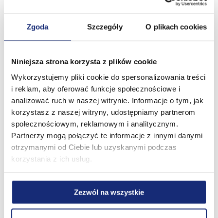
Cała linia ma również swoje eksportowe
odpowiedniki pod marką eksportową VELTIE®
Zgoda
Szczegóły
O plikach cookies
EXCELLENCE
Zapraszamy do wypróbowania najwyższej
Niniejsza strona korzysta z plików cookie
jakości jaką jest VELVET® i VELTIE
Wykorzystujemy pliki cookie do spersonalizowania treści
EXCELLENCE! Już w sprzedaży w najlepszych
i reklam, aby oferować funkcje społecznościowe i
sklepach!
analizować ruch w naszej witrynie. Informacje o tym, jak
korzystasz z naszej witryny, udostępniamy partnerom
społecznościowym, reklamowym i analitycznym.
Partnerzy mogą połączyć te informacje z innymi danymi
otrzymanymi od Ciebie lub uzyskanymi podczas
korzystania z ich usług.
Zezwól na wszystkie