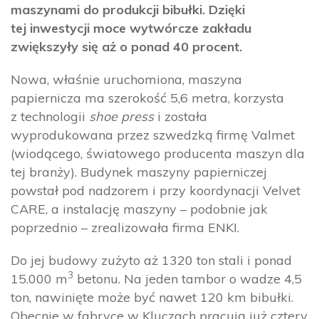
maszynami do produkcji bibułki. Dzięki
tej inwestycji moce wytwórcze zakładu
zwiększyły się aż o ponad 40 procent.
Nowa, właśnie uruchomiona, maszyna
papiernicza ma szerokość 5,6 metra, korzysta
z technologii
shoe press
i została
wyprodukowana przez szwedzką firmę Valmet
(wiodącego, światowego producenta maszyn dla
tej branży). Budynek maszyny papierniczej
powstał pod nadzorem i przy koordynacji Velvet
CARE, a instalację maszyny – podobnie jak
poprzednio – zrealizowała firma ENKI.
Do jej budowy zużyto aż 1320 ton stali i ponad
3
15.000 m
betonu. Na jeden tambor o wadze 4,5
ton, nawinięte może być nawet 120 km bibułki.
Obecnie w fabryce w Kluczach pracują już cztery