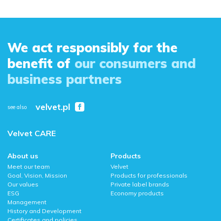
We act responsibly for the
benefit of
our consumers and
business partners
velvet.pl
see also
Velvet CARE
About us
Products
Meet our team
Velvet
Goal, Vision, Mission
Products for professionals
Our values
Private label brands
ESG
Economy products
Management
History and Development
Certificates and policies