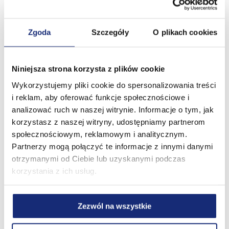
Kluczewska fabryka jest obecnie jednym
z największych i najbardziej nowoczesnych
Zgoda
Szczegóły
O plikach cookies
producentów papierowych wyrobów
higienicznych w Europie. Jej wyroby
sprzedawane są
Niniejsza strona korzysta z plików cookie
w Polsce oraz na około 30 rynkach
Wykorzystujemy pliki cookie do spersonalizowania treści
zagranicznych. Fabryka ma bogatą blisko 130-
i reklam, aby oferować funkcje społecznościowe i
letnią historię budowania wartości w swojej
analizować ruch w naszej witrynie. Informacje o tym, jak
branży. Przez 17 lat była częścią amerykańskich,
korzystasz z naszej witryny, udostępniamy partnerom
międzynarodowych korporacji (International
społecznościowym, reklamowym i analitycznym.
Paper oraz Kimberly Clark). Najbardziej
Partnerzy mogą połączyć te informacje z innymi danymi
dynamiczny rozwój parku maszynowego
otrzymanymi od Ciebie lub uzyskanymi podczas
rozpoczął się w 2013 roku, kiedy Velvet CARE
korzystania z ich usług.
stał się niezależną organizacją będącą spółką
portfelową funduszy
private equity.
Od marca
Zezwól na wszystkie
2024 większościowym udziałowcem firmy jest
Partners Group – międzynarodowy fundusz