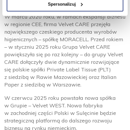
private equity
z siedzibą w Szwajcarii.
Spersonalizuj
W marcu 2020 roku, w ramach ekspansji biznesu
w regionie CEE, firma Velvet CARE przejęła
największego czeskiego producenta wyrobów
higienicznych – spółkę MORACELL. Przed rokiem
– w styczniu 2025 roku Grupa Velvet CARE
powiększyła się po raz kolejny – do grupy Velvet
CARE dołączyły dwie dynamicznie rozwijające
się polskie spółki Private Label Tissue (PLT)
z siedzibą w Rawie Mazowieckiej oraz Italian
Paper z siedzibą w Warszawie.
W czerwcu 2025 roku powstała nowa spółka
w Grupie – Velvet WEST. Nowa fabryka
w zachodniej części Polski w Sulęcinie będzie
strategiczną platformą do dalszego rozwoju
biznesu na rynku niemieckim.