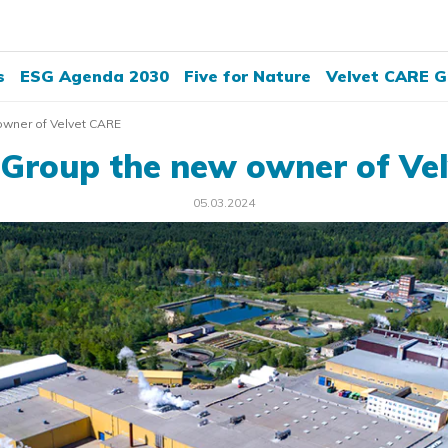
s
ESG Agenda 2030
Five for Nature
Velvet CARE G
owner of Velvet CARE
 Group the new owner of Ve
05.03.2024