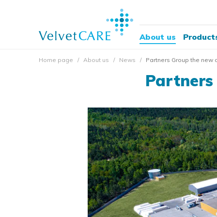
About us
Product
Home page
About us
News
Partners Group the new 
Partners