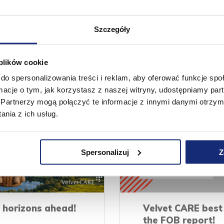
Szczegóły
See more
 plików cookie
do spersonalizowania treści i reklam, aby oferować funkcje sp
ormacje o tym, jak korzystasz z naszej witryny, udostępniamy p
Partnerzy mogą połączyć te informacje z innymi danymi otrzym
nia z ich usług.
Spersonalizuj
Z
 horizons ahead!
Velvet CARE best 
the FOB report!