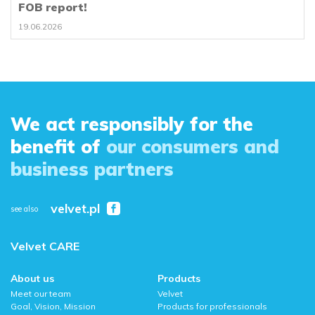
FOB report!
19.06.2026
We act responsibly for the
benefit of
our consumers and
business partners
velvet.pl
see also
Velvet CARE
About us
Products
Meet our team
Velvet
Goal, Vision, Mission
Products for professionals