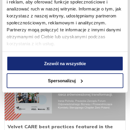
i reklam, aby oferować funkcje społecznościowe i
analizować ruch w naszej witrynie. Informacje o tym, jak
korzystasz z naszej witryny, udostępniamy partnerom
społecznościowym, reklamowym i analitycznym.
Partnerzy mogą połączyć te informacje z innymi danymi
13 years behind us. New horizons ahead!
otrzymanymi od Ciebie lub uzyskanymi podczas
01.08.2026
korzystania z ich usług.
Zezwól na wszystkie
Spersonalizuj
Velvet CARE best practices featured in the