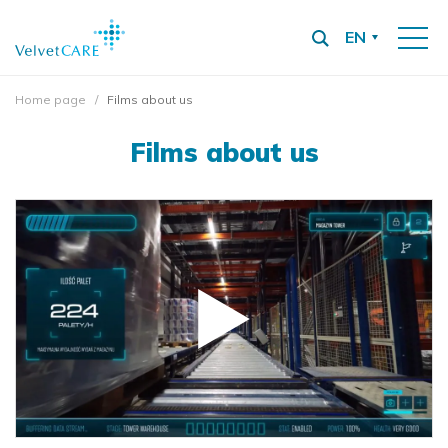
EN
Home page
Films about us
Films about us