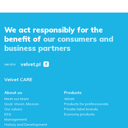
We act responsibly for the
benefit of
our consumers and
business partners
velvet.pl
see also
Velvet CARE
About us
Products
Meet our team
Velvet
Goal, Vision, Mission
Products for professionals
Our values
Private label brands
ESG
Economy products
Management
History and Development